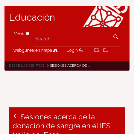
Educación
Menu
webgunearen mapa
Login
ES
EU
DESDE LOS CENTROS
SESIONES ACERCA DE LA DONACIÓN DE SANGRE EN EL IES VALLE DEL EBRO
Sesiones acerca de la
donación de sangre en el IES