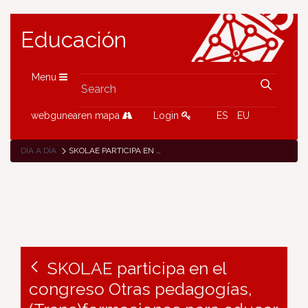
Educación
Menu
webgunearen mapa
Login
ES
EU
DÍA A DÍA
SKOLAE PARTICIPA EN EL CONGRESO OTRAS PEDAGOGÍAS, (TRANS)FORMACIONES PARA EDUCAR EN IGUALDAD
SKOLAE participa en el
congreso Otras pedagogías,