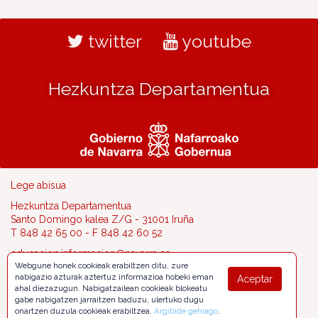
twitter
youtube
Hezkuntza Departamentua
Lege abisua
Hezkuntza Departamentua
Santo Domingo kalea Z/G - 31001 Iruña
T 848 42 65 00 - F 848 42 60 52
educacion.informacion@navarra.es
Webgune honek cookieak erabiltzen ditu, zure
nabigazio azturak aztertuz informazioa hobeki eman
Aceptar
ahal diezazugun. Nabigatzailean cookieak blokeatu
gabe nabigatzen jarraitzen baduzu, ulertuko dugu
onartzen duzula cookieak erabiltzea.
Argibide gehiago
.