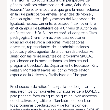
“Transformando el curriculum con perspectiva de
género: políticas educativas en Navarra, Cataluña y
Escocia” fue el tema sobre el que giró la mesa redonda
en la que participaron Amelia Fernández de Monje y
Arantxa Agirreurreta, jefa y asesora del Negociado de
Igualdad, respectivamente, el pasado 3 de noviembre,
en el campus de BellaTerra de la Universitat Autònoma
de Barcelona (UaB). Allí, se celebró el congreso Otras
pedagogías, (Trans)formaciones para educar en
igualdad que reunió a personas investigadoras,
docentes, representantes de las administraciones
públicas y otros agentes de la comunidad educativa.
Junto con las representantes del programa SKOLAE,
participaron en la mesa redonda, las técnicas del
programa Coeduca’t del Departament d’Educació, Katy
Pallàs y Montserrat Payès, así como Yvette Taylor,
experta de la University Strathclyde de Glasgow.
En el espacio de reflexión conjunta, se desgranaron y
analizaron los componentes curriculares de la LOMLOE
para poner el foco en aquellos que incluyen aspectos
coeducativos e igualitarios. También, se describieron
los programas coeducativos y de formación del