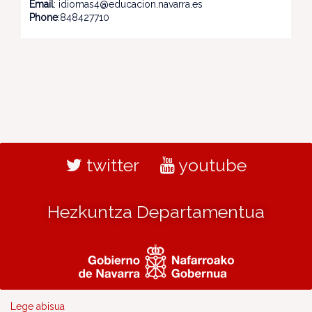
Email
: idiomas4@educacion.navarra.es
Phone
:848427710
twitter
youtube
Hezkuntza Departamentua
Lege abisua