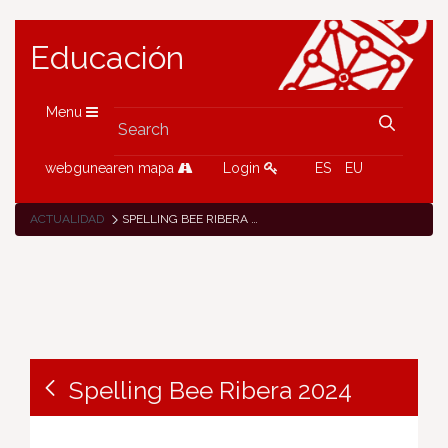
Educación
Menu
webgunearen mapa
Login
ES
EU
ACTUALIDAD
SPELLING BEE RIBERA 2024
Spelling Bee Ribera 2024