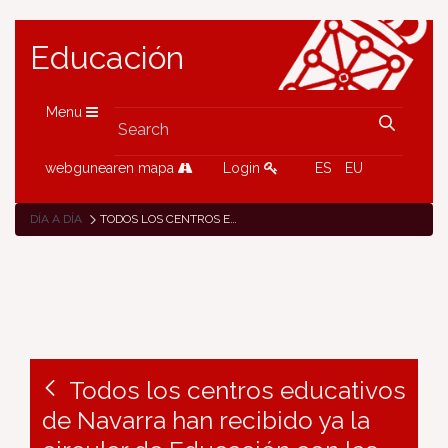
Educación
Menu
webgunearen mapa
Login
ES
EU
DÍA A DÍA
TODOS LOS CENTROS EDUCATIVOS DE NAVARRA HAN RECIBIDO YA LA CIRCULAR DE EDUCACIÓN CON LAS PROPUESTAS DE REFUERZO Y ADAPTACIÓN DE LAS MEDIDAS DE PREVENCIÓN FRENTE AL COVID-19
Todos los centros educativos
de Navarra han recibido ya la