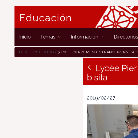
Educación
Inicio
Temas
Información
Directorio
DESDE LOS CENTROS
LYCÉE PIERRE MENDÈS FRANCE (RENNES) ESKOLAKO IRAKASLEEN 
Lycée Pier
bisita
2019/02/27