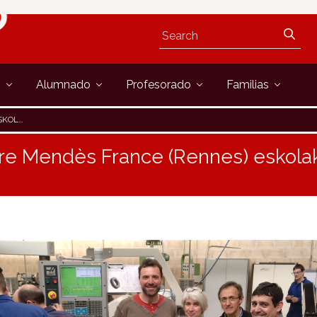
s
Alumnado
Profesorado
Familias
BISITA
re Mendès France (Rennes) eskolak