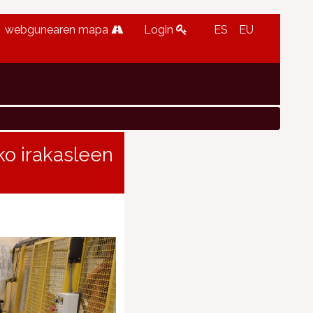
webgunearen mapa
Login
ES
EU
o irakasleen