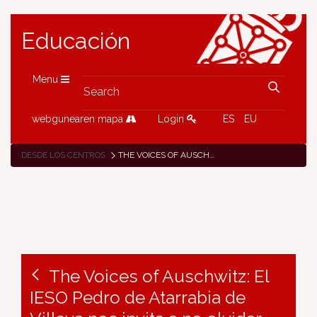
Educación
Menu
webgunearen mapa
Login
ES
EU
DESDE LOS CENTROS
THE VOICES OF AUSCHWITZ: EL IESO PEDRO DE ATARRABIA DE VILLAVA NOS INVITA A NO OLVIDAR
The Voices of Auschwitz: El
IESO Pedro de Atarrabia de