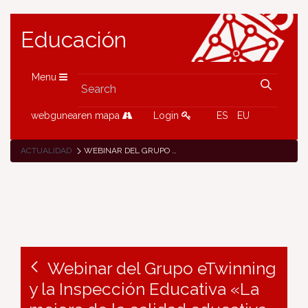
Educación
Menu
webgunearen mapa
Login
ES
EU
ACTUALIDAD
WEBINAR DEL GRUPO ETWINNING Y LA INSPECCIÓN EDUCATIVA «LA MEJORA DE LA CALIDAD EDUCATIVA A TRAVÉS DE ETWINNING. BUENAS PRÁCTICAS»
Webinar del Grupo eTwinning
y la Inspección Educativa «La