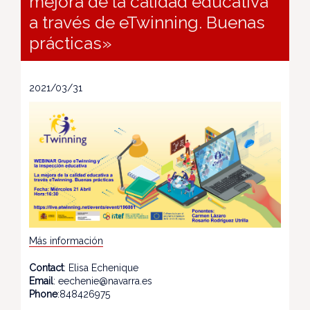
mejora de la calidad educativa
a través de eTwinning. Buenas
prácticas»
2021/03/31
Más información
Contact
: Elisa Echenique
Email
: eechenie@navarra.es
Phone
:848426975