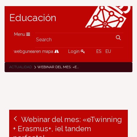
Educación
Menu
webgunearen mapa
Login
ES
EU
ACTUALIDAD
WEBINAR DEL MES: «ETWINNING + ERASMUS+, ¡EL TANDEM PERFECTO!»
Webinar del mes: «eTwinning
+ Erasmus+, ¡el tandem