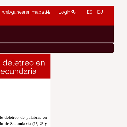
webgunearen mapa
Login
ES
EU
e deletreo en
Secundaria
e deletreo de palabras en
ado de
Secundaria (1º, 2º y