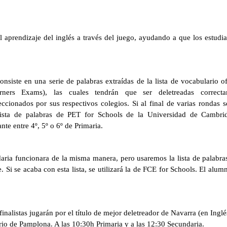
 aprendizaje del inglés a través del juego, ayudando a
que los estudi
onsiste en una serie de palabras extraídas de la lista de
vocabulario of
rners Exams), las
cuales tendrán que ser deletreadas correc
ccionados por sus respectivos colegios. Si al final de varias rondas
s
a lista de palabras de PET for
Schools de la Universidad de Cambri
nte entre 4º, 5º o 6º de Primaria.
aria funcionara de la misma manera, pero usaremos la
lista de palabr
. Si se acaba
con esta lista, se utilizará la de FCE for Schools. El alu
inalistas jugarán por el título de mejor deletreador de
Navarra (en Inglés
ario de
Pamplona. A las 10:30h Primaria y a las 12:30 Secundaria.