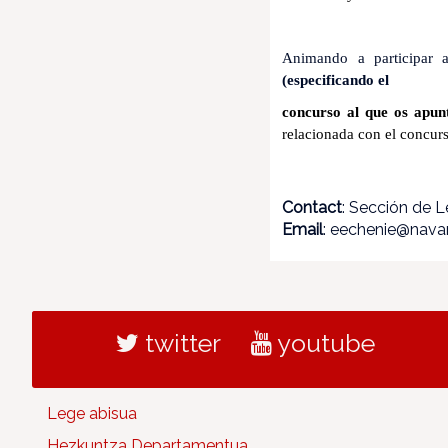
Animando a participar 
(especificando el
concurso al que os apun
relacionada con el concur
Contact
: Sección de 
Email
: eechenie@navar
twitter
youtube
Lege abisua
Hezkuntza Departamentua