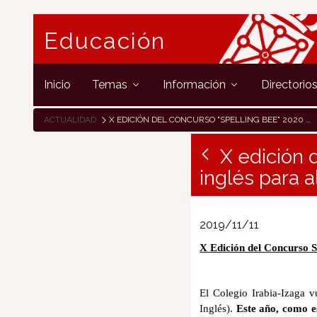
Educación
Inicio
Temas
Información
Directorio
ACTUALIDAD
X EDICIÓN DEL CONCURSO "SPELLING BEE" 2020 DE DELETREO EN INGLÉS PARA ALUMNADO DE EDUCACIÓN PRIMARIA Y SECUNDARIA
X edición 
inglés para 
2019/11/11
X Edición del Concurso 
El Colegio Irabia-Izaga 
Inglés).
Este año, como
e