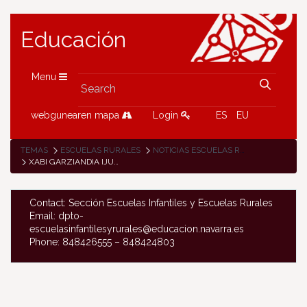
Educación
Menu
webgunearen mapa
Login
ES
EU
TEMAS
ESCUELAS RURALES
NOTICIAS ESCUELAS RURALES
XABI GARZIANDIA IJURKO REGRESA DE ISTERRIA A LA ESCUELA DE ETXARRI ARANATZ
Contact: Sección Escuelas Infantiles y Escuelas Rurales
Email: dpto-
escuelasinfantilesyrurales@educacion.navarra.es
Phone: 848426555 – 848424803