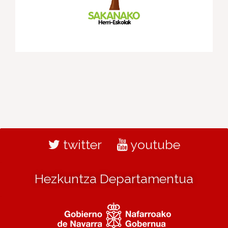
twitter
youtube
Hezkuntza Departamentua