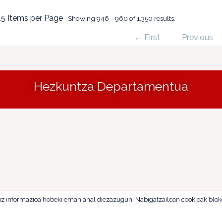
15 Items per Page
Showing 946 - 960 of 1,350 results.
← First
Previous
Hezkuntza Departamentua
uz informazioa hobeki eman ahal diezazugun. Nabigatzailean cookieak blok