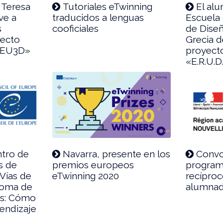
 Teresa
Tutoriales eTwinning
El al
ve a
traducidos a lenguas
Escuela 
s
cooficiales
de Diseñ
yecto
Grecia d
«EU3D»
proyect
«E.R.U.D.
ntro de
Navarra, presente en los
Convo
s de
premios europeos
program
 Vías de
eTwinning 2020
recíproc
dioma de
alumnad
os: Cómo
rendizaje