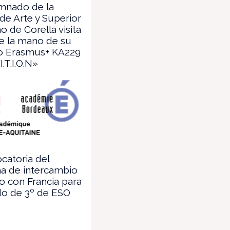
umnado de la
de Arte y Superior
o de Corella visita
e la mano de su
o Erasmus+ KA229
I.T.I.O.N»
catoria del
a de intercambio
o con Francia para
o de 3º de ESO