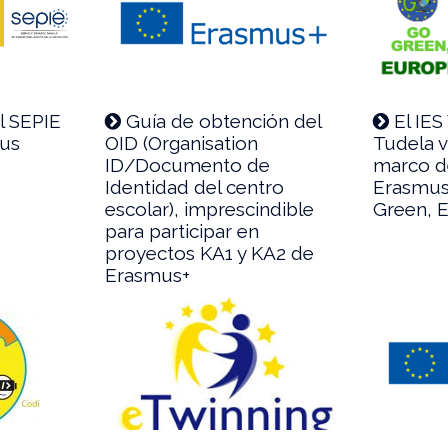
l SEPIE
Guía de obtención del
El IES
rus
OID (Organisation
Tudela v
ID/Documento de
marco d
Identidad del centro
Erasmus
escolar), imprescindible
Green, 
para participar en
proyectos KA1 y KA2 de
Erasmus+