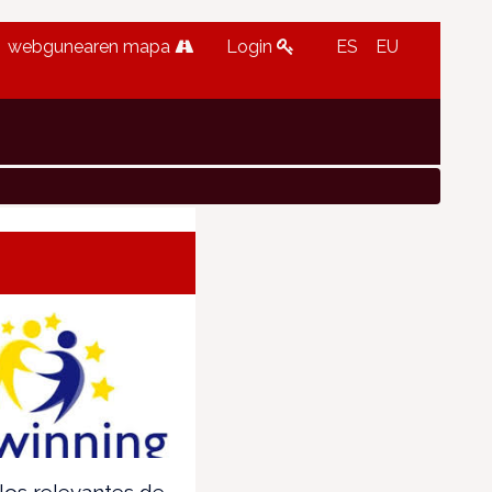
webgunearen mapa
Login
ES
EU
los relevantes de