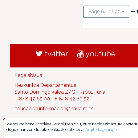
— 
Page 64 of 90
twitter
youtube
Lege abisua
Hezkuntza Departamentua
Santo Domingo kalea Z/G - 31001 Iruña
T 848 42 65 00 - F 848 42 60 52
educacion.informacion@navarra.es
Webgune honek cookieak erabiltzen ditu, zure nabigazio azturak aztert
dugu onartzen duzula cookieak erabiltzea.
Argibide gehiago
.