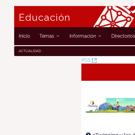
Educación
Inicio
Temas
Información
Directorio
ACTUALIDAD
(Opens
RSS
New
Window)
eTwinning y las 