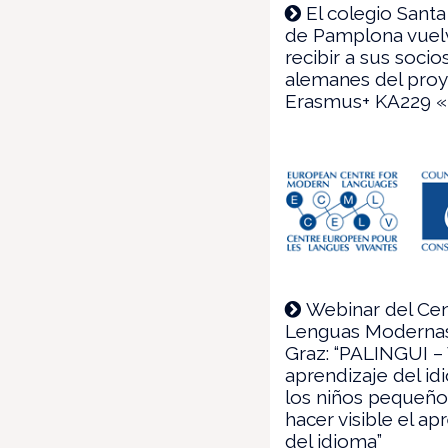
El colegio Santa
de Pamplona vuel
recibir a sus socio
alemanes del pro
Erasmus+ KA229 
Webinar del Ce
Lenguas Moderna
Graz: “PALINGUI –
aprendizaje del i
los niños pequeñ
hacer visible el ap
del idioma”