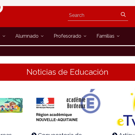
s
Alumnado
Profesorado
Familias
Noticias de Educación
áreas
Convocatoria de
Artícu