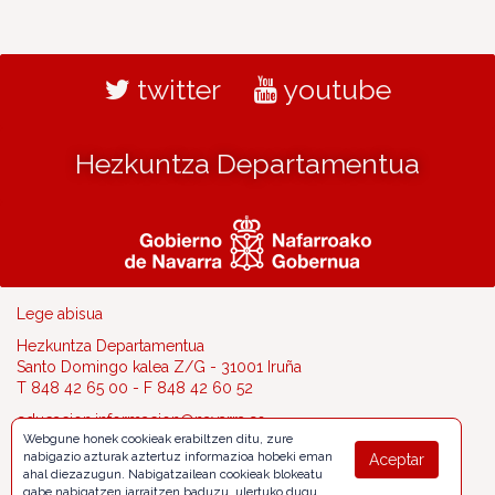
twitter
youtube
Hezkuntza Departamentua
Lege abisua
Hezkuntza Departamentua
Santo Domingo kalea Z/G - 31001 Iruña
T 848 42 65 00 - F 848 42 60 52
educacion.informacion@navarra.es
Webgune honek cookieak erabiltzen ditu, zure
nabigazio azturak aztertuz informazioa hobeki eman
Aceptar
ahal diezazugun. Nabigatzailean cookieak blokeatu
gabe nabigatzen jarraitzen baduzu, ulertuko dugu