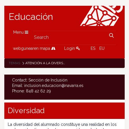
Educación
Menu
webgunearen mapa
Login
ES
EU
TEMAS
ATENCIÓN A LA DIVERSIDAD
Contact: Sección de Inclusión
Email: inclusion.educacion@navarra.es
Phone: 848 42 62 29
Diversidad
La diversidad del alumnado constituye una realidad en los