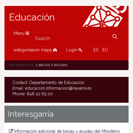
Educación
Menu
webgunearen mapa
Login
ES
EU
INFORMACIÓN
BECAS Y AYUDAS
Contact: Departamento de Educación
Email: educacion.informacion@navarra.es
Phone: 848 42 65 00
Interesgarria
Información adicional de becas y ayudas del Ministerio