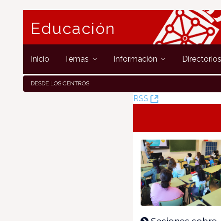
Educación
Inicio
Temas
Información
Directorio
DESDE LOS CENTROS
(Opens
RSS
New
Window)
Sesiones sobre