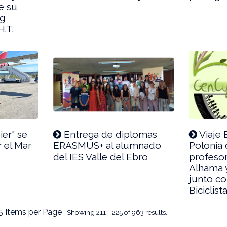
de su
ng
H.T.
er" se
Entrega de diplomas
Viaje 
 el Mar
ERASMUS+ al alumnado
Polonia
del IES Valle del Ebro
profesor
Alhama y
junto co
Biciclist
5 Items per Page
Showing 211 - 225 of 963 results.