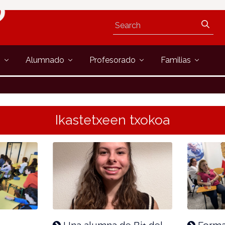
s
Alumnado
Profesorado
Familias
Ikastetxeen txokoa
Una alumna de Bi+ del
Forma