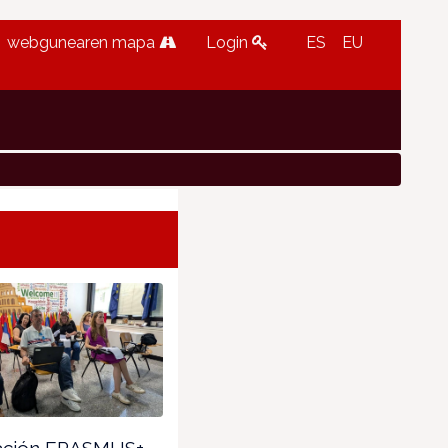
webgunearen mapa
Login
ES
EU
ción ERASMUS+