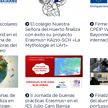
scolares
El colegio Nuestra
Firme 
Señora del Huerto finaliza
CPEIP V
id en el
con éxito su proyecto
Bayonne
ma de
Erasmus+ KA210-SCH «La
internac
oras del
Mythologie et L’Art»
peo
tinas de
II Jornada de buenas
Finali
iza en
prácticas Erasmus+ en el
del alu
dizaje-
IES Julio Caro Baroja
portugu