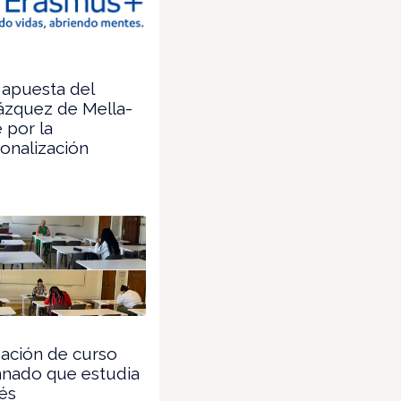
apuesta del
ázquez de Mella-
 por la
ionalización
zación de curso
mnado que estudia
és