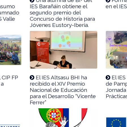
onsumo
IES Barañáin obtiene el
en el IE
alumnado
segundo premio del
S Valle
Concurso de Historia para
Jóvenes Eustory-Iberia.
 CIP FP
El IES Altsasu BHI ha
El IES
 a
recibido el XIV Premio
de Pampl
Nacional de Educación
Jornada
para el Desarrollo “Vicente
Práctica
Ferrer”