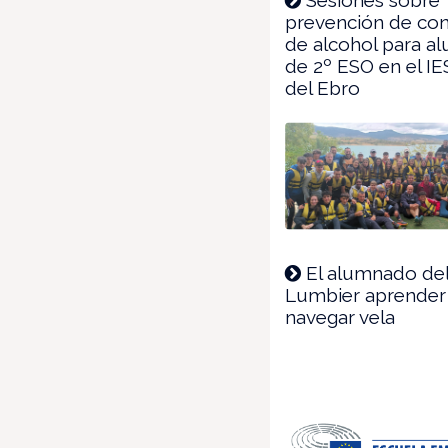
prevención de c
de alcohol para 
de 2º ESO en el IE
del Ebro
El alumnado del
Lumbier aprender
navegar vela