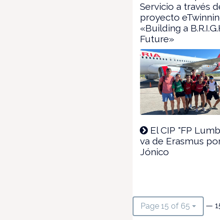
Servicio a través 
proyecto eTwinni
«Building a B.R.I.G.
Future»
El CIP "FP Lumbi
va de Erasmus por
Jónico
— 1
Page 15 of 65