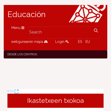
Educación
Menu
webgunearen mapa
Login
ES
EU
DESDE LOS CENTROS
(Opens
RSS
New
Ikastetxeen txokoa
Window)