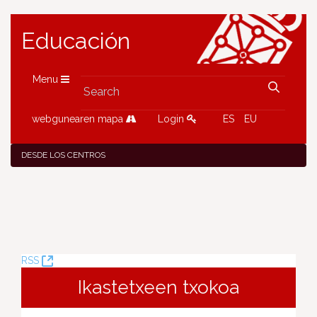
Educación
Menu
webgunearen mapa
Login
ES
EU
DESDE LOS CENTROS
(Opens
RSS
New
Ikastetxeen txokoa
Window)