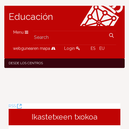
Educación
Menu
webgunearen mapa
Login
ES
EU
DESDE LOS CENTROS
(Opens
RSS
New
Ikastetxeen txokoa
Window)