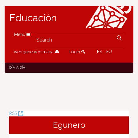
Educación
Menu
webgunearen mapa
Login
ES
EU
DÍA A DÍA
(Opens
RSS
New
Egunero
Window)