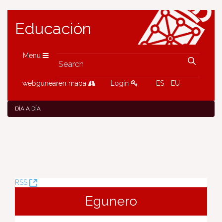
Educación
Menu
webgunearen mapa
Login
ES
EU
DÍA A DÍA
(Opens
RSS
New
Egunero
Window)