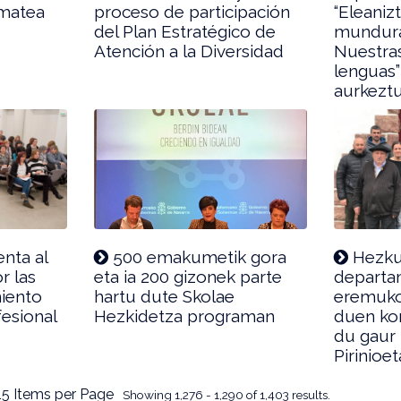
ematea
proceso de participación
“Eleaniz
del Plan Estratégico de
mundura
Atención a la Diversidad
Nuestras
lenguas”
aurkezt
nta al
500 emakumetik gora
Hezku
r las
eta ia 200 gizonek parte
departa
iento
hartu dute Skolae
eremuko
esional
Hezkidetza programan
duen ko
du gaur
Pirinioe
15 Items per Page
Showing 1,276 - 1,290 of 1,403 results.