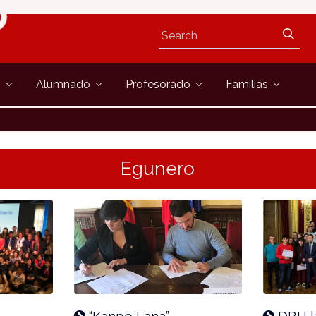
s
Alumnado
Profesorado
Familias
Egunero
“Kanpo Lana”
DBH l