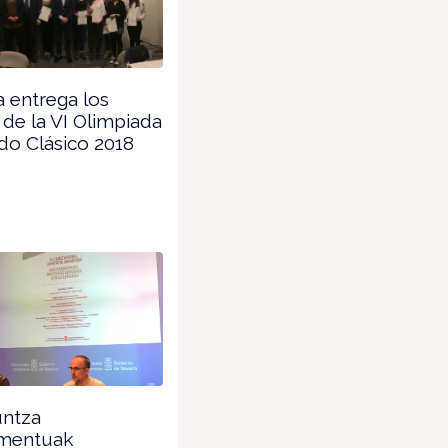
 entrega los
de la VI Olimpiada
do Clásico 2018
ntza
mentuak