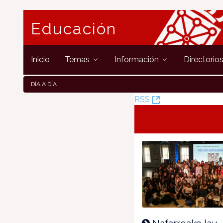
Educación
Inicio
Temas
Información
Directorio
DÍA A DÍA
(Opens
RSS
New
Window)
Nafarroako lau