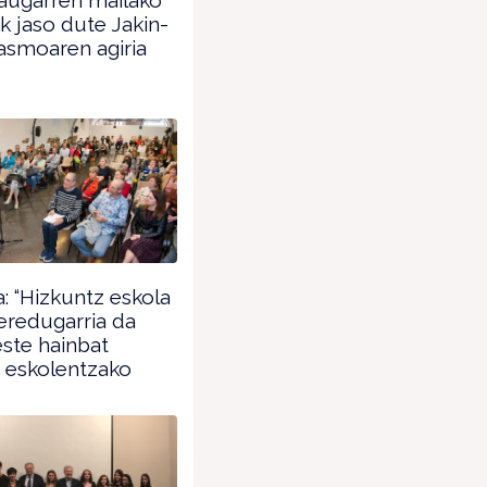
ek jaso dute Jakin-
asmoaren agiria
: “Hizkuntz eskola
eredugarria da
ste hainbat
 eskolentzako