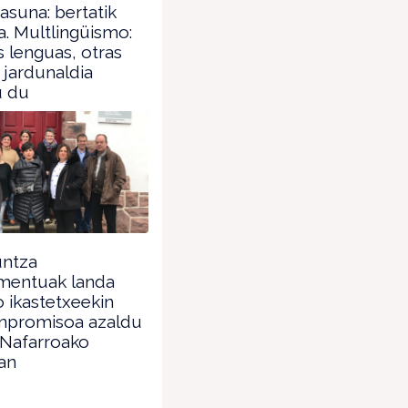
tasuna: bertatik
. Multlingüismo:
 lenguas, otras
 jardunaldia
u du
ntza
mentuak landa
 ikastetxeekin
npromisoa azaldu
 Nafarroako
tan