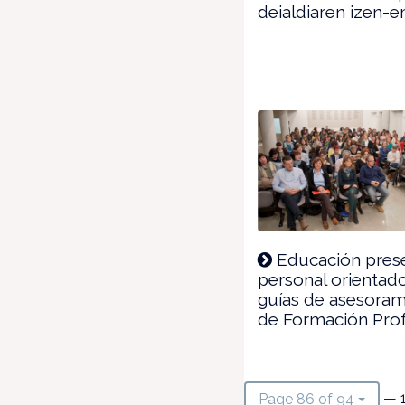
deialdiaren izen-
Educación prese
personal orientado
guías de asesoram
de Formación Prof
— 
Page 86 of 94