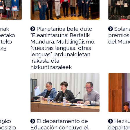
riak
Planetarioa bete dute
Solana
oetako
“Eleaniztasuna: Bertatik
premios 
rteko
Mundura. Multilingüismo.
del Mun
 25
Nuestras lenguas, otras
lenguas” jardunaldietan
irakasle eta
hizkuntzazaleek
19ko
El departamento de
Hezku
osizio-
Educación concluye el
departa