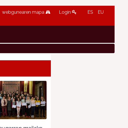
webgunearen mapa
Login
ES
EU
augarren mailako