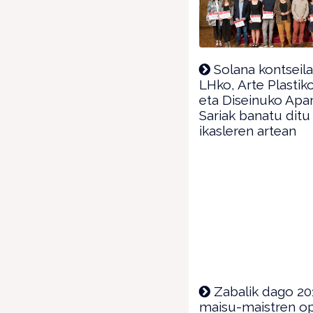
Solana kontseila
LHko, Arte Plastik
eta Diseinuko Apa
Sariak banatu ditu
ikasleren artean
Zabalik dago 20
maisu-maistren op