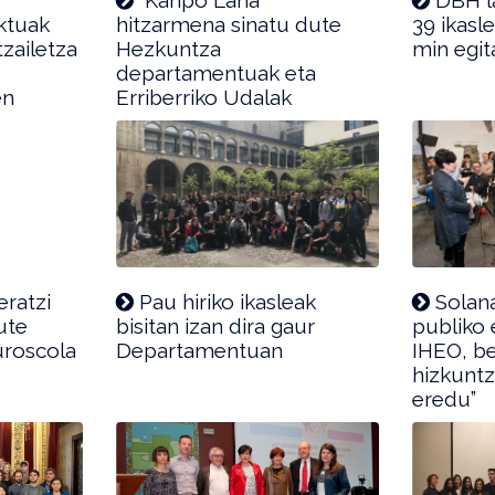
ektuak
hitzarmena sinatu dute
39 ikasl
tzailetza
Hezkuntza
min egit
departamentuak eta
en
Erriberriko Udalak
ratzi
Pau hiriko ikasleak
Solana
ute
bisitan izan dira gaur
publiko 
uroscola
Departamentuan
IHEO, be
hizkuntz
eredu”