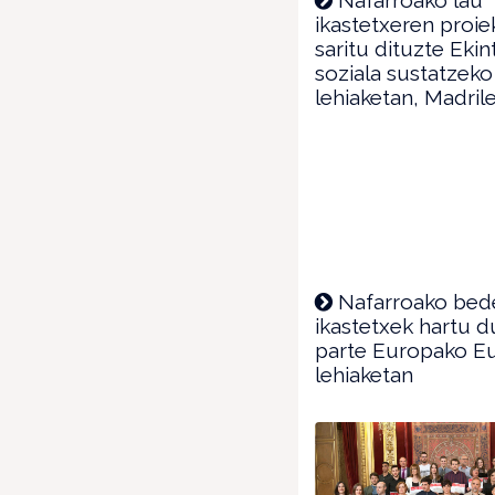
ikastetxeren proi
saritu dituzte Ekin
soziala sustatzeko
lehiaketan, Madril
Nafarroako bede
ikastetxek hartu d
parte Europako E
lehiaketan