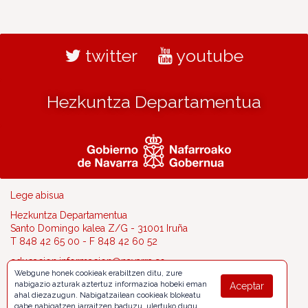
twitter
youtube
Hezkuntza Departamentua
Lege abisua
Hezkuntza Departamentua
Santo Domingo kalea Z/G - 31001 Iruña
T 848 42 65 00 - F 848 42 60 52
educacion.informacion@navarra.es
Webgune honek cookieak erabiltzen ditu, zure
nabigazio azturak aztertuz informazioa hobeki eman
Aceptar
ahal diezazugun. Nabigatzailean cookieak blokeatu
gabe nabigatzen jarraitzen baduzu, ulertuko dugu