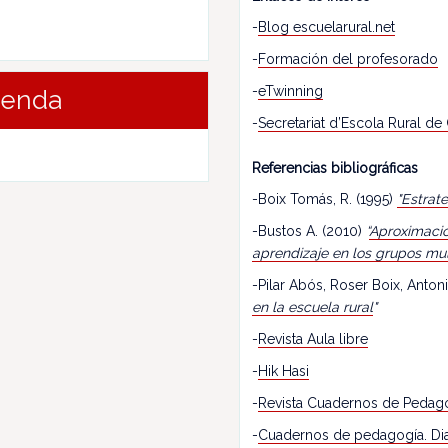
-
Blog escuelarural.net
-
Formación del profesorado
-
eTwinning
renda
-
Secretariat d’Escola Rural de
Referencias bibliográficas
-Boix Tomás, R. (1995)
"Estrat
-Bustos A. (2010)
“
Aproximació
aprendizaje en los grupos mu
-Pilar Abós, Roser Boix, Antoni
en la escuela rural
"
-
Revista Aula libre
-
Hik Hasi
-
Revista Cuadernos de Pedag
-
Cuadernos de pedagogía. Dia