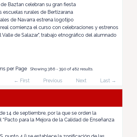
de Baztan celebran su gran fiesta
as escuelas rurales de Bertizarana
ales de Navarra estrena logotipo
real comienza el curso con celebraciones y estrenos
l Valle de Salazar", trabajo etnográfico del alumnado
ms per Page
Showing 386 - 390 of 482 results.
← First
Previous
Next
Last →
 de 14 de septiembre, por la que se orden la
l “Pacto para la Mejora de la Calidad de Enseñanza
, punto 4 i) se establece la zonificación de las