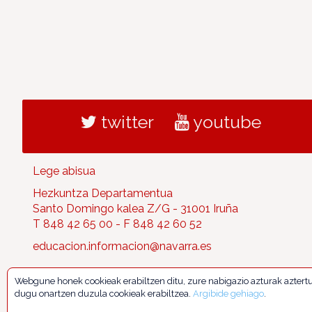
twitter
youtube
Lege abisua
Hezkuntza Departamentua
Santo Domingo kalea Z/G - 31001 Iruña
T 848 42 65 00 - F 848 42 60 52
educacion.informacion@navarra.es
Webgune honek cookieak erabiltzen ditu, zure nabigazio azturak aztert
dugu onartzen duzula cookieak erabiltzea.
Argibide gehiago
.