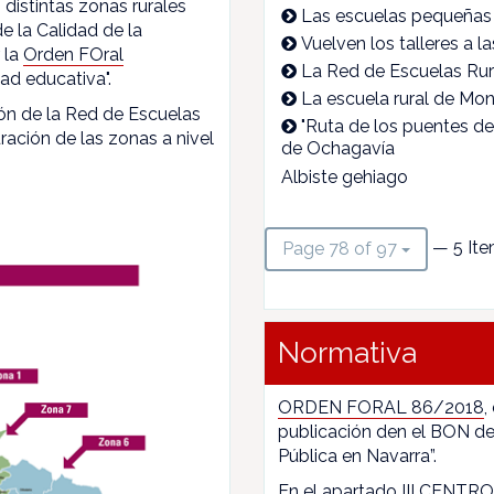
 distintas zonas rurales
Las escuelas pequeñas 
e la Calidad de la
Vuelven los talleres a l
 la
Orden FOral
La Red de Escuelas Rur
ad educativa".
La escuela rural de Mon
ón de la Red de Escuelas
"Ruta de los puentes de
ración de las zonas a nivel
de Ochagavía
Albiste gehiago
— 5 Ite
Page 78 of 97
Normativa
ORDEN FORAL 86/2018
,
publicación den el BON de
Pública en Navarra”.
En el apartado III CENTROS