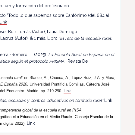
riculum y formación del profesorado
ecto "Todo lo que sabemos sobre Cantónimo (del 684 al
Link
 Roser Boix Tomàs (Autor), Laura Domingo
 Lacruz (Autor), & 1 más. Libro
"El reto de la escuela rural:
ernal-Romero, T. (2025).
La Escuela Rural en España en el
mática según el protocolo PRISMA
. Revista De
escuela rural”
en Blanco, A.; Chueca, A.; López-Ruiz, J.A. y Mora,
E España 2020.
Universidad Pontificia Comillas, Cátedra José
 del Encuentro. Madrid. pp. 219-290.
Link
las, escuelas y centros educativos en territorio rural"
Link
competencia global de la escuela rural en PISA
ráfico «La Educación en el Medio Rural». Consejo Escolar de la
Link
n digital 2022).