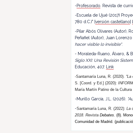
-
Profesorado
. Revista de cur
-Escuela de Ujué (2017) Proy
780 d.C.)" [
versión castellano
]
-Pilar Abós Olivares (Autor),
Peñafiel (Autor), Juan Lorenzo
hacer visible lo invisible"
.
- Moraleda-Ruano, Álvaro, & B
Siglo XXI: Una Revisión Siste
Educación, 407.
Link
-Santamaría Luna, R. (2020).
“La 
S. [Coord. y Ed.] (2020):
INFORM
María Martín Patino de la Cultura
-Murillo García, J.L. (2026).
"Au
-
Santamaría Luna, R. (202
2
):
La 
2018.
R
evista
Debates.
(8). Monog
Comunidad de Madrid. (publicació