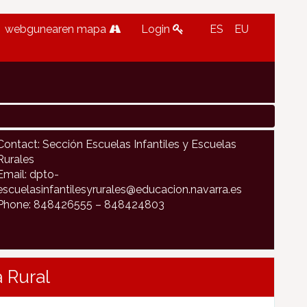
webgunearen mapa
Login
ES
EU
Contact: Sección Escuelas Infantiles y Escuelas
Rurales
Email: dpto-
escuelasinfantilesyrurales@educacion.navarra.es
Phone: 848426555 – 848424803
 Rural