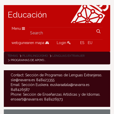
Educación
Menu
webgunearen mapa
Login
ES
EU
TEMAS
PLURILINGÜISMO
LENGUAS EXTRANJERAS
PROGRAMAS DE APOYO PARA EL ALUMNADO
Contact: Sección de Programas de Lenguas Extranjeras.
sle@navarra.es 848423355
Email: Sección Euskera. euskaraatala@navarra.es
848426587
Phone: Sección de Enseñanzas Artísticas y de Idiomas.
ensearti@navarra.es 848426973