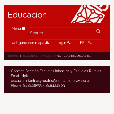
Educación
Menu
webgunearen mapa
Login
ES
EU
TEMAS
ESCUELAS RURALES
NOTICIAS ESCUELAS RURALES
Contact: Sección Escuelas Infantiles y Escuelas Rurales
Email: dpto-
escuelasinfantilesyrurales@educacion.navarra.es
Phone: 848426555 – 848424803