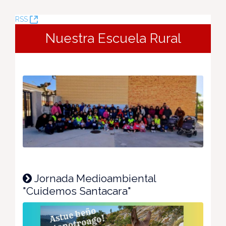
(Opens
RSS
New
Nuestra Escuela Rural
Window)
Jornada Medioambiental
"Cuidemos Santacara"