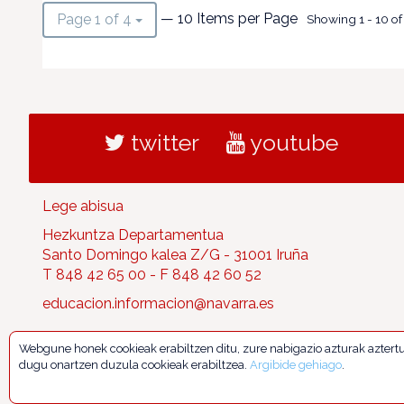
— 10 Items per Page
Page 1 of 4
Showing 1 - 10 of 
twitter
youtube
Lege abisua
Hezkuntza Departamentua
Santo Domingo kalea Z/G - 31001 Iruña
T 848 42 65 00 - F 848 42 60 52
educacion.informacion@navarra.es
Webgune honek cookieak erabiltzen ditu, zure nabigazio azturak aztert
dugu onartzen duzula cookieak erabiltzea.
Argibide gehiago
.