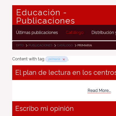
Educación -
Publicaciones
Últimas publicaciones
Catálogo
Distribución 
DPTO
PUBLICACIONES
CATÁLOGO
PRIMARIA
Content with tag
.
primaria
El plan de lectura en los centro
Read More...
Escribo mi opinión