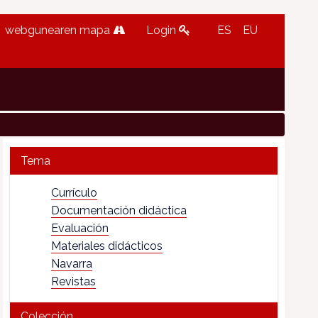
webgunearen mapa
Login
ES
EU
Tema
Currículo
Documentación didáctica
Evaluación
Materiales didácticos
Navarra
Revistas
Colección