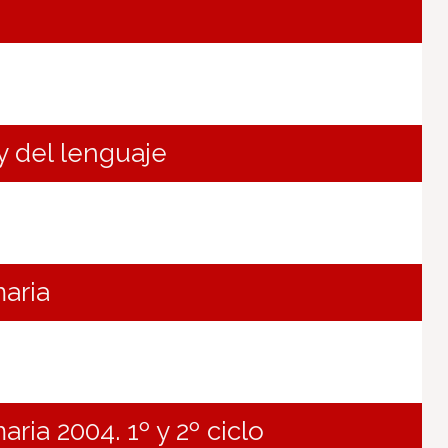
y del lenguaje
aria
ria 2004. 1º y 2º ciclo