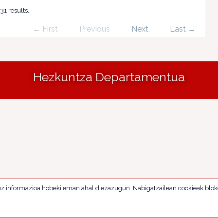
31 results.
← First
Previous
Next
Last →
Hezkuntza Departamentua
uz informazioa hobeki eman ahal diezazugun. Nabigatzailean cookieak blok