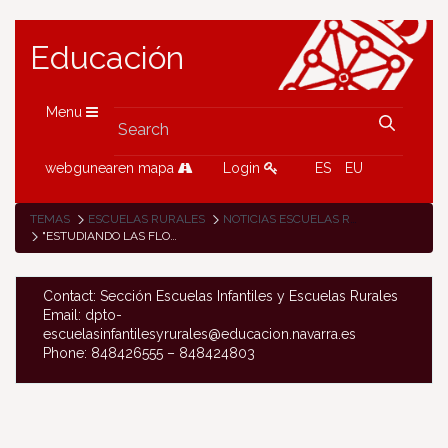
Educación
Menu
webgunearen mapa
Login
ES
EU
TEMAS
ESCUELAS RURALES
NOTICIAS ESCUELAS RURALES
"ESTUDIANDO LAS FLORES CUIDAMOS NUESTRO ENTORNO”, PROYECTO DE LA ESCUELA RURAL DE OTSAGABIA
Contact: Sección Escuelas Infantiles y Escuelas Rurales
Email: dpto-
escuelasinfantilesyrurales@educacion.navarra.es
Phone: 848426555 – 848424803