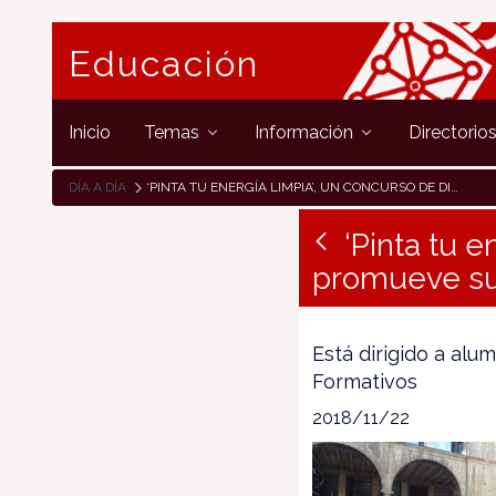
Educación
Inicio
Temas
Información
Directorio
DÍA A DÍA
‘PINTA TU ENERGÍA LIMPIA’, UN CONCURSO DE DIBUJO ESCOLAR PROMUEVE SU USO RESPONSABLE
‘Pinta tu e
promueve su
Está dirigido a alu
Formativos
2018/11/22