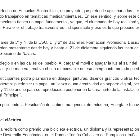
s Redes de Escuelas Sostenibles, un proyecto que pretende aglutinar a los ce
do trabajando en temáticas medioambientales. En ese sentido, y sobre este 
escolares tienen un papel fundamental, ya que, el alumnado de hoy realizar
Para ello, el trabajo transversal es indispensable y eso es lo que propone e
lares de 3º y 4º de la ESO, 1º y 2º de Bachiller, Formación Profesional Bás
eden presentarse desde hoy y hasta el 21 de diciembre siguiendo las instruc
 Gobierno de Navarra.
olegio o en las calles del pueblo. Al cargar el móvil o apagar la luz al salir de
ras y de manera creativa el uso responsable de esa energía interpretado pued
participantes podrá plasmarse en dibujos, pinturas, diseños gráficos u otras 
ncreto: puede ser un papel, un lienzo o una creatividad en soporte digital, pe
y 11 de ancho para su reproducción posterior en la cara norte de la instalació
l Príncipe “.
 publicado la Resolución de la directora general de Industria, Energía e Inno
ci eléctrica
recibirá como premio una bicicleta eléctrica, un diploma y la representación 
de Desarrollo Económico, en el Parque Tomás Caballero de Pamplona / Iruña.