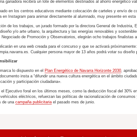
na ganadora recibirá un lote de elementos destinados al ahorro energético va
ado en los centros educativos mediante colocación de carteles y envío de c
a en Instagram para animar directamente al alumnado, muy presente en esta 
ión de los trabajos, un jurado formado por la directora General de Industria, 
diseño y/o arte urbano, la arquitectura y las energías renovables y sostenibles
el Negociado de Promoción y Observatorios, elegirán ocho trabajos finalistas a
ublicarán en una web creada para el concurso y que se activará próximamente
impia.navarra.es. Cualquier persona mayor de 13 años podrá votar su diseño p
nsibilizar
marca lo dispuesto en el
Plan Energético de Navarra Horizonte 2030
, aproba
documento insta a “difundir una nueva cultura energética en el ámbito ciudada
cación y participación ciudadana».
 el Ejecutivo foral en los últimos meses, como la deducción fiscal del 30% e
ehículos eléctricos, refuerzan las políticas de racionalización de consumos
és de una
campaña publicitaria
el pasado mes de junio.