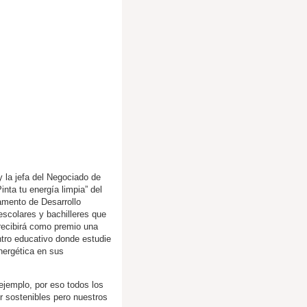
y la jefa del Negociado de
nta tu energía limpia” del
amento de Desarrollo
scolares y bachilleres que
 recibirá como premio una
ntro educativo donde estudie
nergética en sus
ejemplo, por eso todos los
r sostenibles pero nuestros