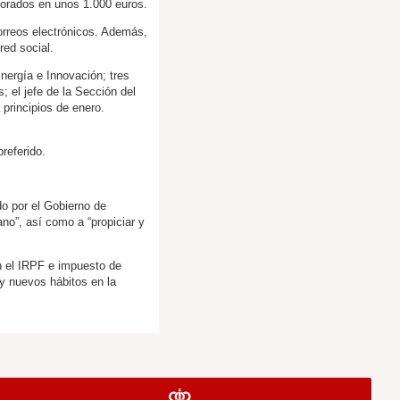
lorados en unos 1.000 euros.
orreos electrónicos. Además,
red social.
Energía e Innovación; tres
; el jefe de la Sección del
 principios de enero.
:
referido.
do por el Gobierno de
no”, así como a “propiciar y
n el IRPF e impuesto de
 y nuevos hábitos en la