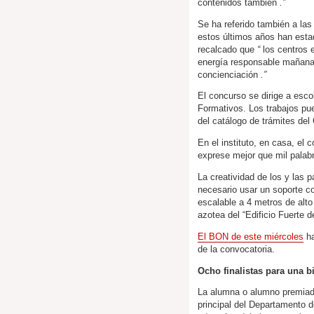
contenidos también
.”
Se ha referido también a la
estos últimos años han esta
recalcado que
“
los centros 
energía responsable mañana. 
concienciación
.”
El concurso se dirige a esco
Formativos. Los trabajos pu
del catálogo de trámites del
En el instituto, en casa, el c
exprese mejor que mil palab
La creatividad de los y las 
necesario usar un soporte co
escalable a 4 metros de alto 
azotea del “Edificio Fuerte de
El BON de este miércoles
ha
de la convocatoria.
Ocho finalistas para una bi
La alumna o alumno premiada 
principal del Departamento 