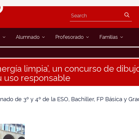
s
Alumnado
Profesorado
Familias
nergía limpia’, un concurso de dibuj
 uso responsable
mnado de 3º y 4º de la ESO, Bachiller, FP Básica y G