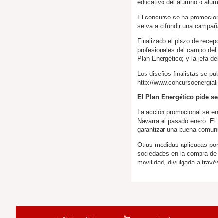
educativo del alumno o alum
El concurso se ha promocion
se va a difundir una campañ
Finalizado el plazo de recepc
profesionales del campo del 
Plan Energético; y la jefa d
Los diseños finalistas se p
http://www.concursoenergial
El Plan Energético pide se
La acción promocional se en
Navarra el pasado enero. El 
garantizar una buena comuni
Otras medidas aplicadas por
sociedades en la compra de v
movilidad, divulgada a trav