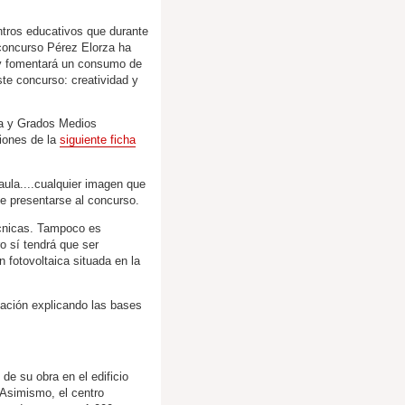
ntros educativos que durante
concurso Pérez Elorza ha
á y fomentará un consumo de
ste concurso: creatividad y
ica y Grados Medios
ciones de la
siguiente ficha
l aula....cualquier imagen que
e presentarse al concurso.
técnicas. Tampoco es
ro sí tendrá que ser
n fotovoltaica situada en la
vación explicando las bases
de su obra en el edificio
 Asimismo, el centro