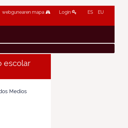
webgunearen mapa
Login
ES
EU
o escolar
rados Medios