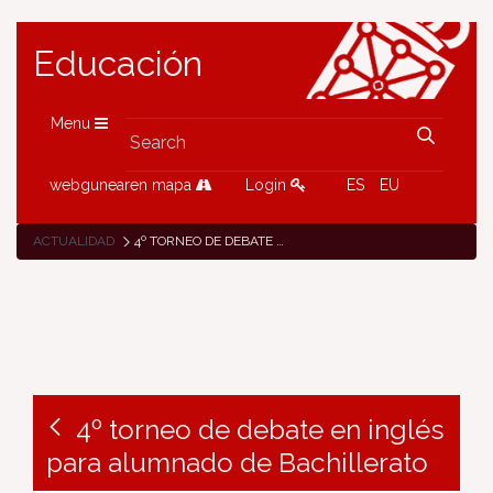
Educación
Menu
webgunearen mapa
Login
ES
EU
ACTUALIDAD
4º TORNEO DE DEBATE EN INGLÉS PARA ALUMNADO DE BACHILLERATO
4º torneo de debate en inglés
para alumnado de Bachillerato