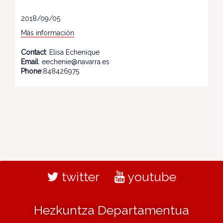
2018/09/05
Más información
Contact
: Elisa Echenique
Email
: eechenie@navarra.es
Phone
:848426975
twitter
youtube
Hezkuntza Departamentua