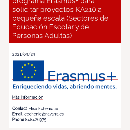
programa Erasmus+ para
solicitar proyectos KA210 a
pequeña escala (Sectores de
Educación Escolar y de
Personas Adultas)
2021/09/29
Más información
Contact
: Elisa Echenique
Email
: eechenie@navarra.es
Phone
:848426975