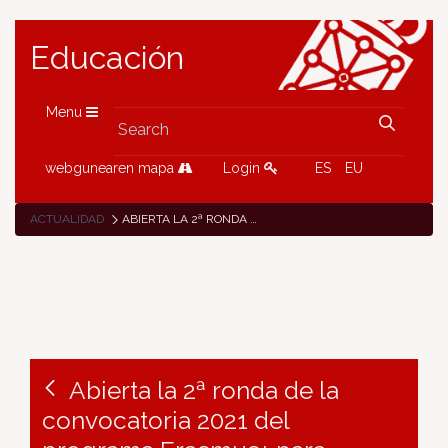
Educación
Menu
webgunearen mapa
Login
ES
EU
ACTUALIDAD
ABIERTA LA 2ª RONDA DE LA CONVOCATORIA 2021 DEL PROGRAMA ERASMUS+ PARA SOLICITAR PROYECTOS KA210 A PEQUEÑA ESCALA (SECTORES DE EDUCACIÓN ESCOLAR Y DE PERSONAS ADULTAS)
Abierta la 2ª ronda de la
convocatoria 2021 del