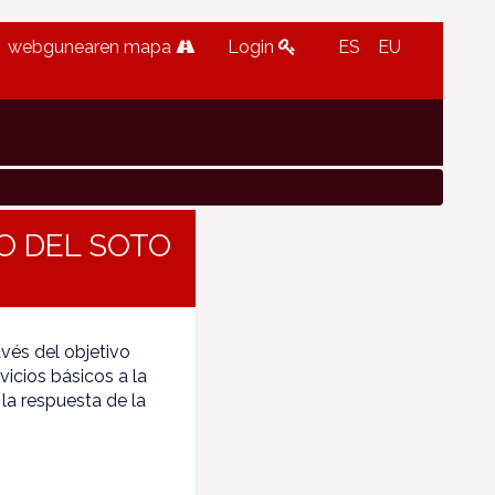
webgunearen mapa
Login
ES
EU
O DEL SOTO
vés del objetivo
icios básicos a la
la respuesta de la