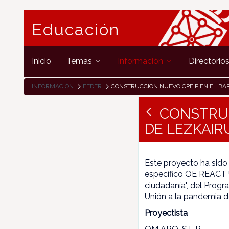
Educación
Inicio
Temas
Información
Directorio
INFORMACIÓN
FEDER
CONSTRUCCION NUEVO CPEIP EN EL BARRIO DEL SOTO DE LEZKAIR
CONSTRUC
DE LEZKAI
Este proyecto ha sido
específico OE REACT UE
ciudadanía", del Prog
Unión a la pandemia 
Proyectista