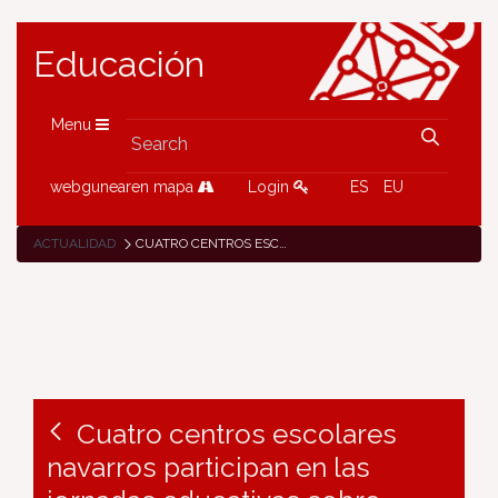
Educación
Menu
webgunearen mapa
Login
ES
EU
ACTUALIDAD
CUATRO CENTROS ESCOLARES NAVARROS PARTICIPAN EN LAS JORNADAS EDUCATIVAS SOBRE ESCUELAS EMBAJADORAS DEL PARLAMENTO EUROPEO
Cuatro centros escolares
navarros participan en las