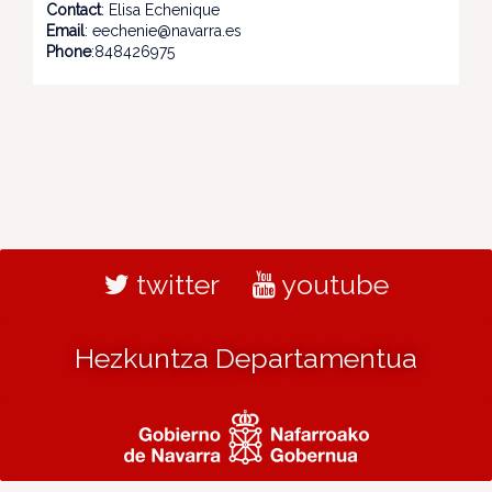
Contact
: Elisa Echenique
Email
: eechenie@navarra.es
Phone
:848426975
twitter
youtube
Hezkuntza Departamentua