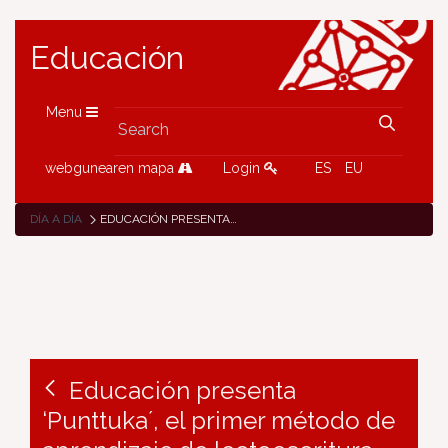
Educación
Menu
webgunearen mapa
Login
ES
EU
DÍA A DÍA
EDUCACIÓN PRESENTA ‘PUNTTUKA´, EL PRIMER MÉTODO DE APRENDIZAJE DE LECTOESCRITURA EN BRAILLE EN EUSKERA
Educación presenta
‘Punttuka´, el primer método de