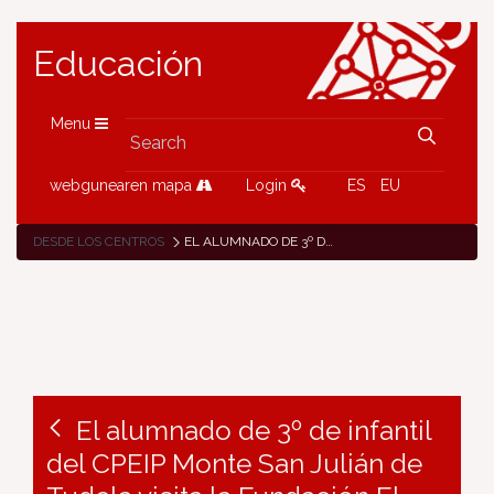
Educación
Menu
webgunearen mapa
Login
ES
EU
DESDE LOS CENTROS
EL ALUMNADO DE 3º DE INFANTIL DEL CPEIP MONTE SAN JULIÁN DE TUDELA VISITA LA FUNDACIÓN EL CASTILLO COMO PARTE DE SU PROYECTO ETWINNING
El alumnado de 3º de infantil
del CPEIP Monte San Julián de