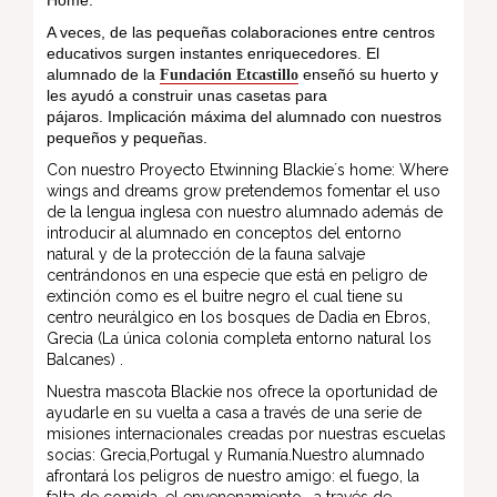
A veces, de las pequeñas colaboraciones entre centros
educativos surgen instantes enriquecedores. El
alumnado de la
enseñó su huerto y
Fundación Etcastillo
les ayudó a construir unas casetas para
pájaros.
Implicación máxima del alumnado con nuestros
pequeños y pequeñas.
Con nuestro Proyecto Etwinning Blackie´s home: Where
wings and dreams grow pretendemos fomentar el uso
de la lengua inglesa con nuestro alumnado además de
introducir al alumnado en conceptos del entorno
natural y de la protección de la fauna salvaje
centrándonos en una especie que está en peligro de
extinción como es el buitre
negro el cual tiene su
centro neurálgico en los bosques de Dadia en Ebros,
Grecia (La única colonia completa entorno natural los
Balcanes) .
Nuestra mascota Blackie nos ofrece la oportunidad de
ayudarle en su vuelta a casa a través de una serie de
misiones internacionales creadas por nuestras escuelas
socias: Grecia,Portugal y Rumanía.Nuestro alumnado
afrontará los peligros de nuestro amigo: el fuego, la
falta de comida, el envenenamiento… a través de