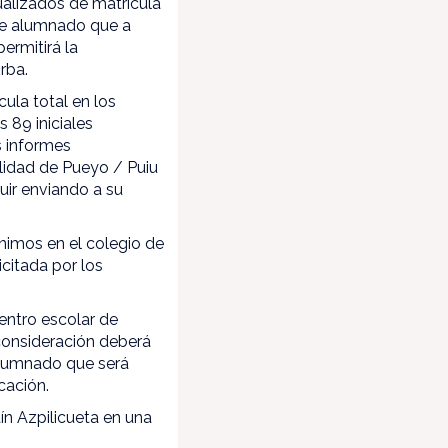
tualizados de matrícula
 de alumnado que a
ermitirá la
rba.
ula total en los
89 iniciales
s informes
lidad de Pueyo / Puiu
uir enviando a su
nimos en el colegio de
citada por los
entro escolar de
consideración deberá
 alumnado que será
cación.
ín Azpilicueta en una