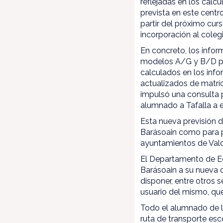
reflejadas en los cálc
prevista en este centr
partir del próximo cur
incorporación al cole
En concreto, los infor
modelos A/G y B/D par
calculados en los inf
actualizados de matrí
impulsó una consulta p
alumnado a Tafalla a 
Esta nueva previsión d
Barásoain como para p
ayuntamientos de Val
El Departamento de Ed
Barásoain a su nueva 
disponer, entre otros
usuario del mismo, qu
Todo el alumnado de la
ruta de transporte esco