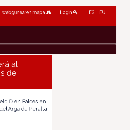
webgunearen mapa
Login
ES
EU
rá al
es de
delo D en Falces en
del Arga de Peralta