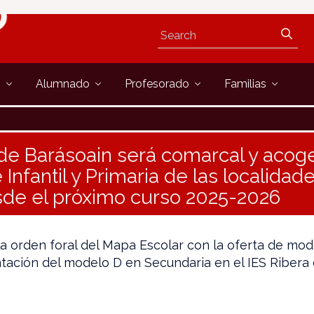
s
Alumnado
Profesorado
Familias
 de Barásoain será comarcal y acoge
nfantil y Primaria de las localidad
de el próximo curso 2025-2026
la orden foral del Mapa Escolar con la oferta de mo
ntación del modelo D en Secundaria en el IES Ribera 