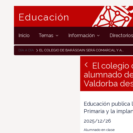
Educación
Inicio
Temas
Información
Directorio
DÍA A DÍA
EL COLEGIO DE BARÁSOAIN SERÁ COMARCAL Y ACOGERÁ AL ALUMNADO DE INFANTIL Y PRIMARIA DE LAS LOCALIDADES DE VALDORBA DESDE EL PRÓXIMO CURSO 2025-2026
El colegio
alumnado de I
Valdorba des
Educación publica 
Primaria y la impla
2025/12/26
Alumnado en clase