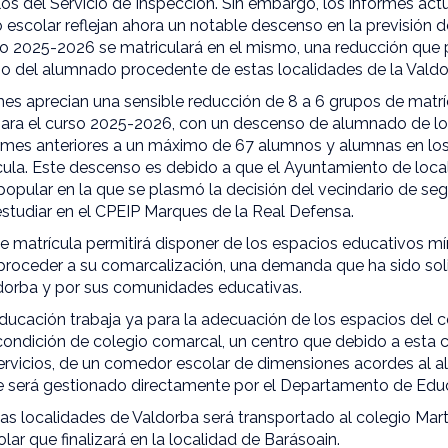
ulos del Servicio de Inspección. Sin embargo, los informes ac
o escolar reflejan ahora un notable descenso en la previsión
so 2025-2026 se matriculará en el mismo, una reducción que p
gio del alumnado procedente de estas localidades de la Valdo
mes aprecian una sensible reducción de 8 a 6 grupos de matríc
a el curso 2025-2026, con un descenso de alumnado de los 
ormes anteriores a un máximo de 67 alumnos y alumnas en lo
cula. Este descenso es debido a que el Ayuntamiento de loca
opular en la que se plasmó la decisión del vecindario de seg
estudiar en el CPEIP Marques de la Real Defensa.
e matrícula permitirá disponer de los espacios educativos mí
roceder a su comarcalización, una demanda que ha sido soli
dorba y por sus comunidades educativas.
ucación trabaja ya para la adecuación de los espacios del c
condición de colegio comarcal, un centro que debido a esta 
 servicios, de un comedor escolar de dimensiones acordes al
e será gestionado directamente por el Departamento de Edu
s localidades de Valdorba será transportado al colegio Mart
lar que finalizará en la localidad de Barásoain.