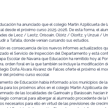
ucación ha anunciado que el colegio Martín Azpilicueta de l
al desde el próximo curso 2025-2026. De esta forma, el alum
dades de Leoz / Leotz, Orísoain, Olóriz / Oloritz, y Unzué / U
udir a Tafalla, donde venían cursando sus estudios.
ión es consecuencia de los nuevos informes actualizados qu
lizado el Servicio de Inspección del Departamento y está co
apa Escolar de Navarra que Educación ha remitido hoy al Por
a, orden foral en la que también se incluye la modificación 
olegio Doña Álvara Álvarez de Falces oferte el próximo el m
ir del próximo curso escolar.
amento de Educación había informado a los municipios de la
la para los próximos años en el colegio Martín Azpilicueta de
lumnado de las localidades de Garínoain y Barásoain, hacían i
olegio comarcal para albergar al alumnado procedente de la V
os necesarios para ello en virtud de las previsiones de crec