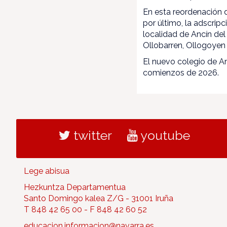
En esta reordenación d
por último, la adscrip
localidad de Ancín de
Ollobarren, Ollogoyen 
El nuevo colegio de An
comienzos de 2026.
twitter
youtube
Lege abisua
Hezkuntza Departamentua
Santo Domingo kalea Z/G - 31001 Iruña
T 848 42 65 00 - F 848 42 60 52
educacion.informacion@navarra.es