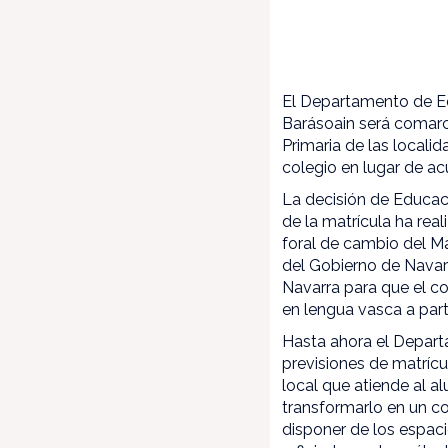
El Departamento de Ed
Barásoain será comarc
Primaria de las locali
colegio en lugar de ac
La decisión de Educac
de la matrícula ha rea
foral de cambio del M
del Gobierno de Navarr
Navarra para que el c
en lengua vasca a part
Hasta ahora el Depart
previsiones de matrícu
local que atiende al a
transformarlo en un c
disponer de los espaci