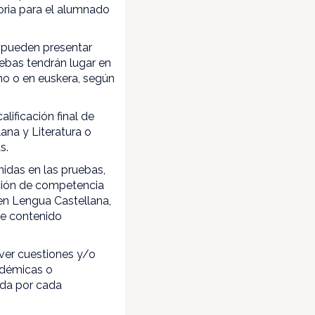
oria para el alumnado
, pueden presentar
ebas tendrán lugar en
no o en euskera, según
lificación final de
ana y Literatura o
s.
nidas en las pruebas,
sición de competencia
o en Lengua Castellana,
de contenido
ver cuestiones y/o
adémicas o
ada por cada