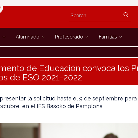
s
Alumnado
Profesorado
Familias
amento de Educación convoca los 
ios de ESO 2021-2022
presentar la solicitud hasta el 9 de septiembre para
 octubre, en el IES Basoko de Pamplona