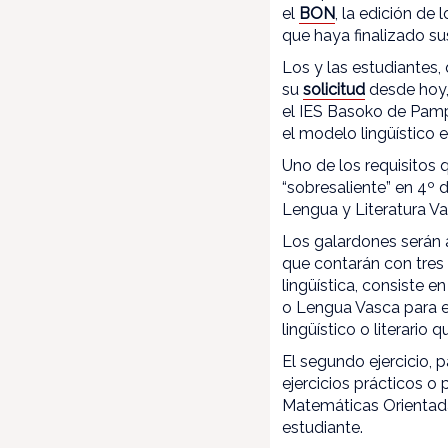
el
BON
, la edición de
que haya finalizado su
Los y las estudiantes,
su
solicitud
desde hoy,
el IES Basoko de Pampl
el modelo lingüístico 
Uno de los requisitos q
“sobresaliente” en 4º 
Lengua y Literatura V
Los galardones serán a
que contarán con tres 
lingüística, consiste e
o Lengua Vasca para e
lingüístico o literario 
El segundo ejercicio,
ejercicios prácticos 
Matemáticas Orientada
estudiante.