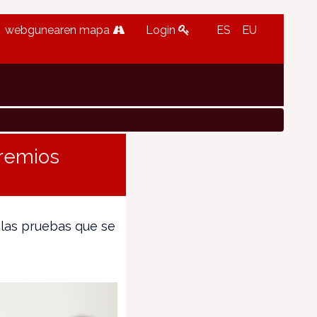
webgunearen mapa
Login
ES
EU
Premios
 las pruebas que se