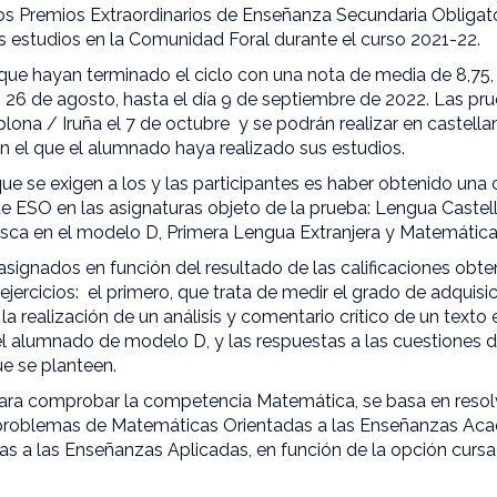
 los Premios Extraordinarios de Enseñanza Secundaria Obligat
s estudios en la Comunidad Foral durante el curso 2021-22.
 que hayan terminado el ciclo con una nota de media de 8,75
 26 de agosto, hasta el día 9 de septiembre de 2022. Las pru
ona / Iruña el 7 de octubre y se podrán realizar en castella
en el que el alumnado haya realizado sus estudios.
ue se exigen a los y las participantes es haber obtenido una ca
de ESO en las asignaturas objeto de la prueba: Lengua Castell
asca en el modelo D, Primera Lengua Extranjera y Matemática
signados en función del resultado de las calificaciones obte
ejercicios: el primero, que trata de medir el grado de adqui
n la realización de un análisis y comentario crítico de un text
l alumnado de modelo D, y las respuestas a las cuestiones 
que se planteen.
 para comprobar la competencia Matemática, se basa en resol
o problemas de Matemáticas Orientadas a las Enseñanzas Ac
s a las Enseñanzas Aplicadas, en función de la opción curs