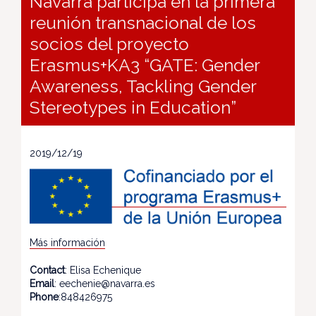
Navarra participa en la primera
reunión transnacional de los
socios del proyecto
Erasmus+KA3 “GATE: Gender
Awareness, Tackling Gender
Stereotypes in Education”
2019/12/19
Más información
Contact
: Elisa Echenique
Email
: eechenie@navarra.es
Phone
:848426975