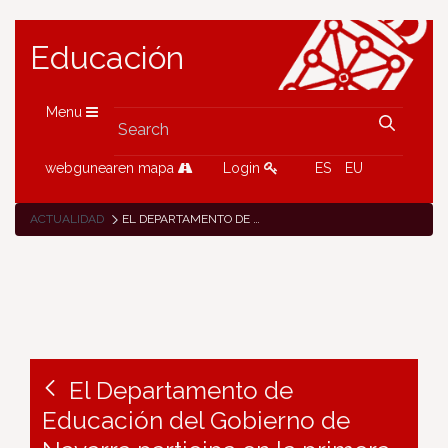
Educación
Menu
webgunearen mapa
Login
ES
EU
ACTUALIDAD
EL DEPARTAMENTO DE EDUCACIÓN DEL GOBIERNO DE NAVARRA PARTICIPA EN LA PRIMERA REUNIÓN TRANSNACIONAL DE LOS SOCIOS DEL PROYECTO ERASMUS+KA3 “GATE: GENDER AWARENESS, TACKLING GENDER STEREOTYPES IN EDUCATION”
El Departamento de
Educación del Gobierno de