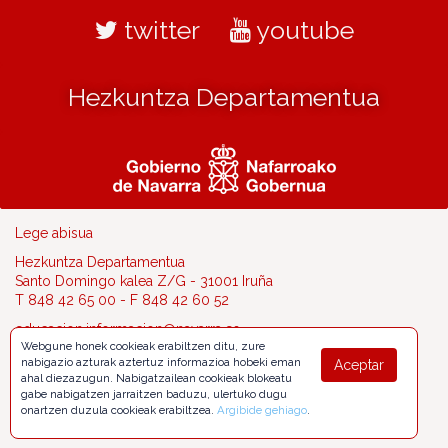
twitter
youtube
Hezkuntza Departamentua
Lege abisua
Hezkuntza Departamentua
Santo Domingo kalea Z/G - 31001 Iruña
T 848 42 65 00 - F 848 42 60 52
educacion.informacion@navarra.es
Webgune honek cookieak erabiltzen ditu, zure
nabigazio azturak aztertuz informazioa hobeki eman
Aceptar
ahal diezazugun. Nabigatzailean cookieak blokeatu
gabe nabigatzen jarraitzen baduzu, ulertuko dugu
onartzen duzula cookieak erabiltzea.
Argibide gehiago
.