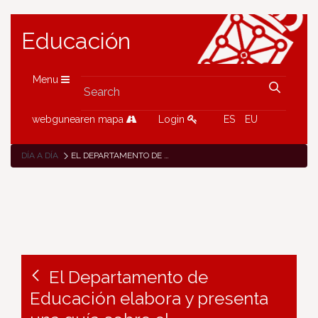
Educación
Menu
webgunearen mapa
Login
ES
EU
DÍA A DÍA
EL DEPARTAMENTO DE EDUCACIÓN ELABORA Y PRESENTA UNA GUÍA SOBRE EL ACOMPAÑAMIENTO A LA MUERTE EN LA COMUNIDAD EDUCATIVA
El Departamento de
Educación elabora y presenta