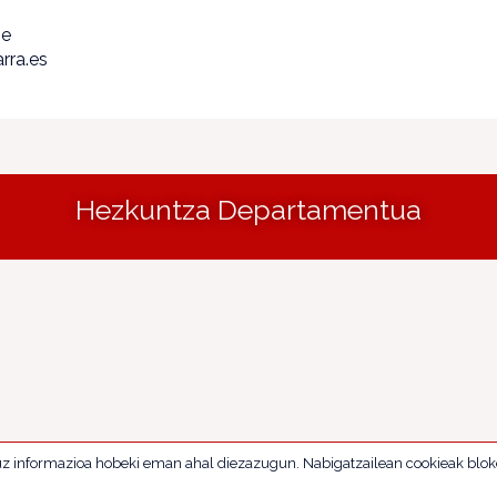
pe
rra.es
Hezkuntza Departamentua
uz informazioa hobeki eman ahal diezazugun. Nabigatzailean cookieak blok