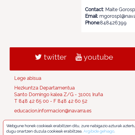
Contact
: Maite Goros
Email
: mgorospl@nava
Phone
:848426399
twitter
youtube
Lege abisua
Hezkuntza Departamentua
Santo Domingo kalea Z/G - 31001 Iruña
T 848 42 65 00 - F 848 42 60 52
educacion.informacion@navarra.es
Webgune honek cookieak erabiltzen ditu, zure nabigazio azturak aztert
dugu onartzen duzula cookieak erabiltzea.
Argibide gehiago
.