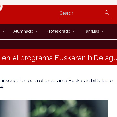
s
Alumnado
Profesorado
Familias
n en el programa Euskaran biDelag
e inscripción para el programa Euskaran biDelagun, d
4.