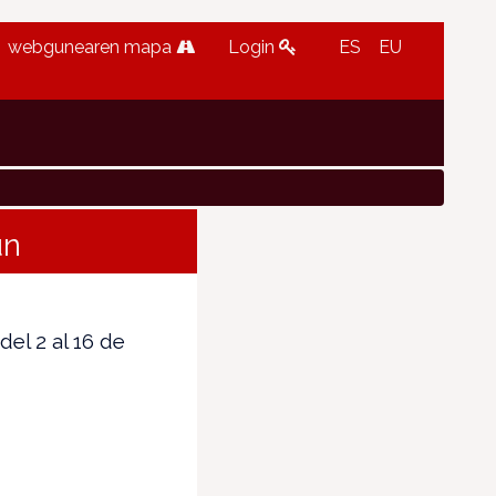
webgunearen mapa
Login
ES
EU
un
el 2 al 16 de