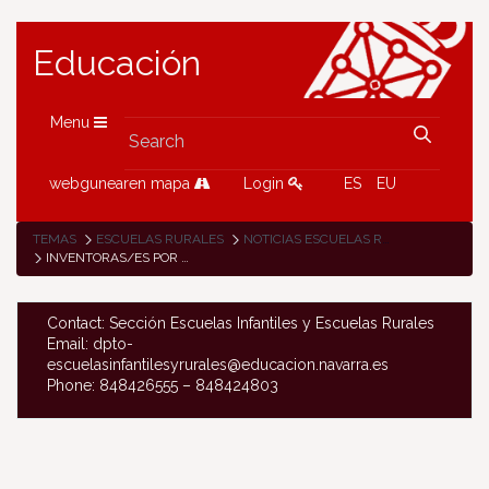
Educación
Menu
webgunearen mapa
Login
ES
EU
TEMAS
ESCUELAS RURALES
NOTICIAS ESCUELAS RURALES
INVENTORAS/ES POR UN DÍA EN LA ESCUELA DE DICASTILLO
Contact: Sección Escuelas Infantiles y Escuelas Rurales
Email: dpto-
escuelasinfantilesyrurales@educacion.navarra.es
Phone: 848426555 – 848424803