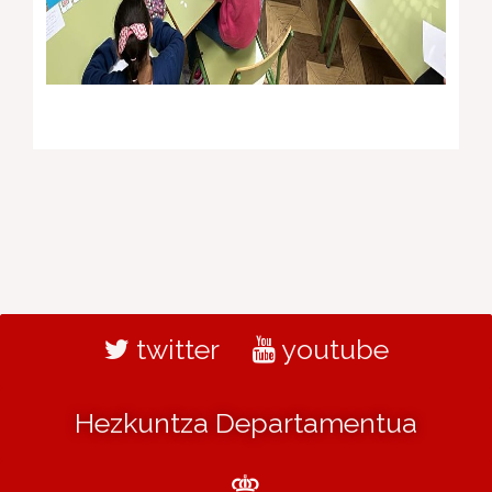
twitter
youtube
Hezkuntza Departamentua