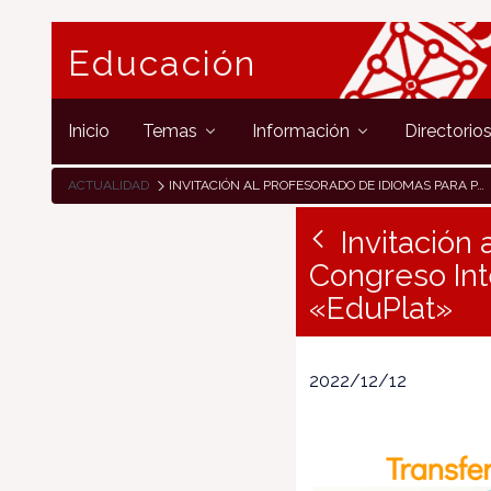
Educación
Inicio
Temas
Información
Directorio
ACTUALIDAD
INVITACIÓN AL PROFESORADO DE IDIOMAS PARA PARTICIPAR EN EL CONGRESO INTERNACIONAL SOBRE RECURSOS EDUCATIVOS «EDUPLAT»
Invitación
Congreso Int
«EduPlat»
2022/12/12