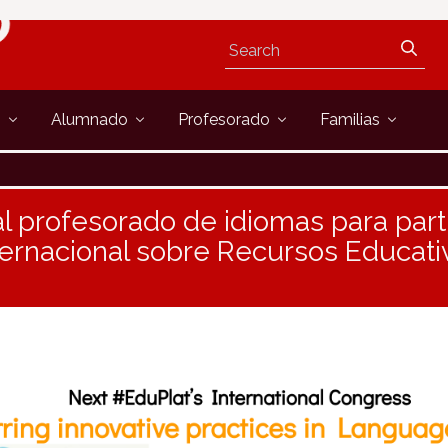
s
Alumnado
Profesorado
Familias
 al profesorado de idiomas para parti
ernacional sobre Recursos Educati