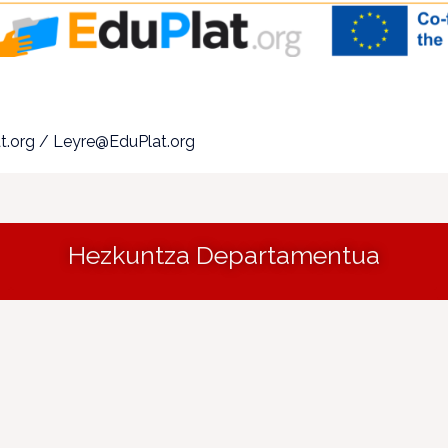
at.org / Leyre@EduPlat.org
Hezkuntza Departamentua