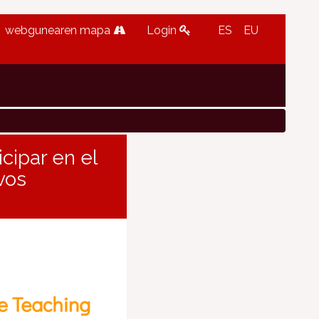
webgunearen mapa
Login
ES
EU
cipar en el
vos