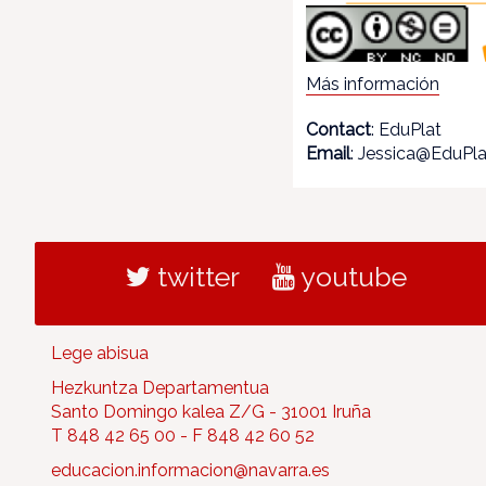
Más información
Contact
: EduPlat
Email
: Jessica@EduPl
twitter
youtube
Lege abisua
Hezkuntza Departamentua
Santo Domingo kalea Z/G - 31001 Iruña
T 848 42 65 00 - F 848 42 60 52
educacion.informacion@navarra.es