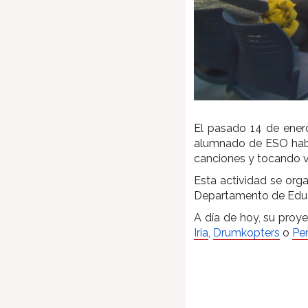
El pasado 14 de ener
alumnado de ESO habla
canciones y tocando v
Esta actividad se org
Departamento de Edu
A día de hoy, su proy
Iria
,
Drumkopters
o
Per