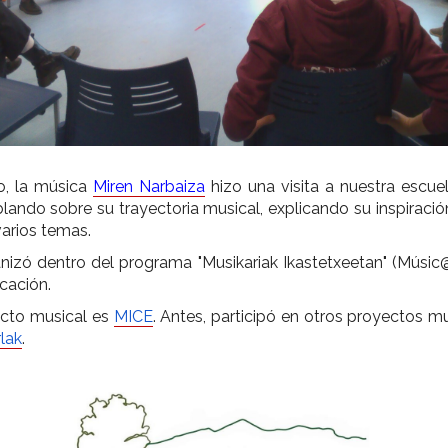
o, la música
Miren Narbaiza
hizo una visita a nuestra escue
ndo sobre su trayectoria musical, explicando su inspiración
arios temas.
anizó dentro del programa "Musikariak Ikastetxeetan" (Músic@
cación.
ecto musical es
MICE
. Antes, participó en otros proyectos 
lak
.