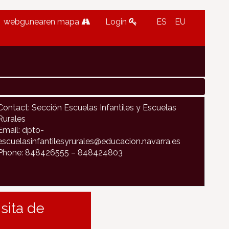
webgunearen mapa
Login
ES
EU
Contact: Sección Escuelas Infantiles y Escuelas
Rurales
Email: dpto-
escuelasinfantilesyrurales@educacion.navarra.es
Phone: 848426555 – 848424803
isita de