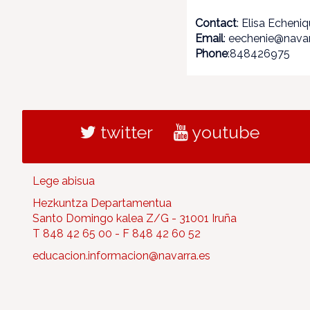
Contact
: Elisa Echeni
Email
: eechenie@navar
Phone
:848426975
twitter
youtube
Lege abisua
Hezkuntza Departamentua
Santo Domingo kalea Z/G - 31001 Iruña
T 848 42 65 00 - F 848 42 60 52
educacion.informacion@navarra.es