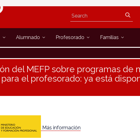
s
Alumnado
Profesorado
Familias
ión del MEFP sobre programas de m
 para el profesorado: ya está dispon
Más información