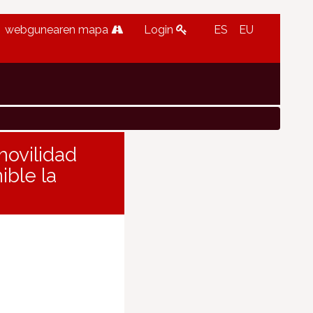
webgunearen mapa
Login
ES
EU
ovilidad
ible la