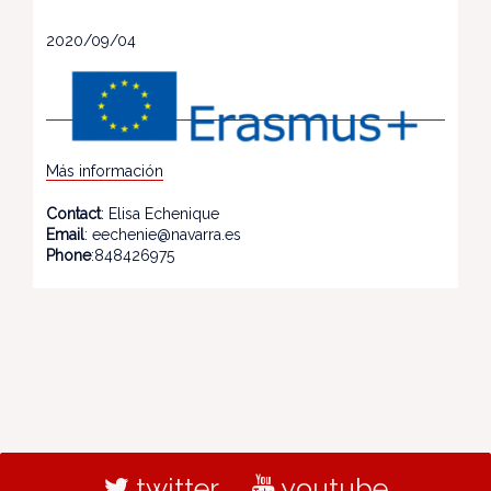
2020/09/04
Más información
Contact
: Elisa Echenique
Email
: eechenie@navarra.es
Phone
:848426975
twitter
youtube