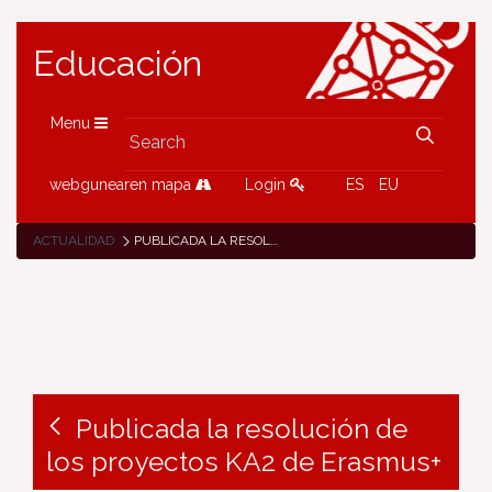
Educación
Menu
webgunearen mapa
Login
ES
EU
ACTUALIDAD
PUBLICADA LA RESOLUCIÓN DE LOS PROYECTOS KA2 DE ERASMUS+
Publicada la resolución de
los proyectos KA2 de Erasmus+