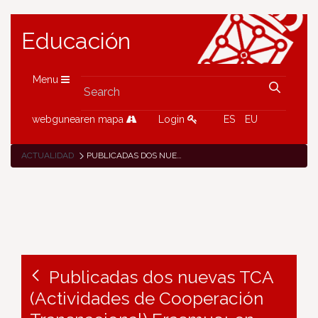
Educación
Menu
webgunearen mapa
Login
ES
EU
ACTUALIDAD
PUBLICADAS DOS NUEVAS TCA (ACTIVIDADES DE COOPERACIÓN TRANSNACIONAL) ERASMUS+ EN NORUEGA E IRLANDA PARA PROFESORADO DE EDUCACIÓN INFANTIL Y PRIMARIA
Publicadas dos nuevas TCA
(Actividades de Cooperación