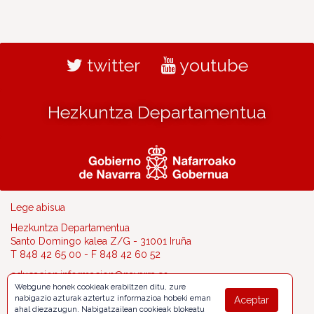
twitter
youtube
Hezkuntza Departamentua
Lege abisua
Hezkuntza Departamentua
Santo Domingo kalea Z/G - 31001 Iruña
T 848 42 65 00 - F 848 42 60 52
educacion.informacion@navarra.es
Webgune honek cookieak erabiltzen ditu, zure
nabigazio azturak aztertuz informazioa hobeki eman
Aceptar
ahal diezazugun. Nabigatzailean cookieak blokeatu