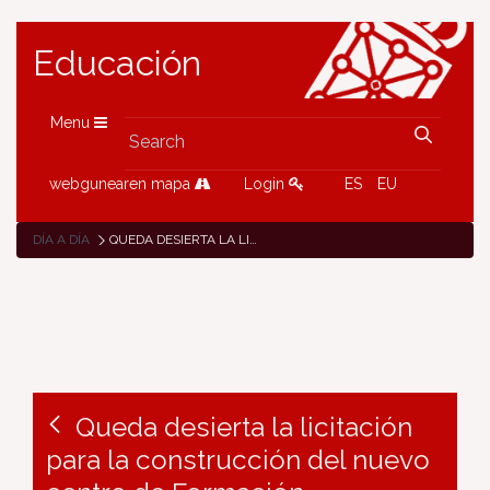
Educación
Menu
webgunearen mapa
Login
ES
EU
DÍA A DÍA
QUEDA DESIERTA LA LICITACIÓN PARA LA CONSTRUCCIÓN DEL NUEVO CENTRO DE FORMACIÓN PROFESIONAL DE ORONOZ-MUGAIRI
Queda desierta la licitación
para la construcción del nuevo