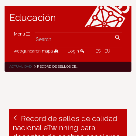
Educación
Menu
webgunearen mapa
Login
ES
EU
ACTUALIDAD
RÉCORD DE SELLOS DE CALIDAD NACIONAL ETWINNING PARA DOCENTES DE CENTROS ESCOLARES NAVARROS POR PROYECTOS DESARROLLADOS DURANTE EL CURSO 2023-2024
Récord de sellos de calidad
nacional eTwinning para