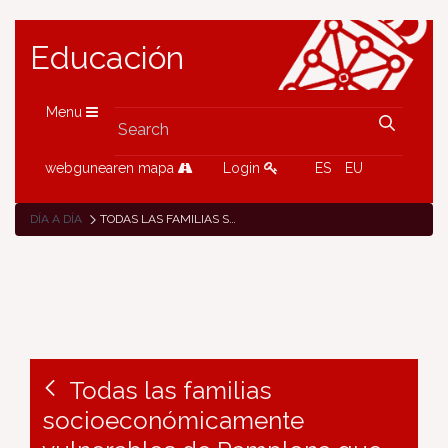
Educación
Menu
webgunearen mapa
Login
ES
EU
DÍA A DÍA
TODAS LAS FAMILIAS SOCIOECONÓMICAMENTE VULNERABLES DE PAMPLONA QUE SOLICITARON PLAZA HAN SIDO ADMITIDAS EN LAS ESCUELAS INFANTILES
Todas las familias
socioeconómicamente