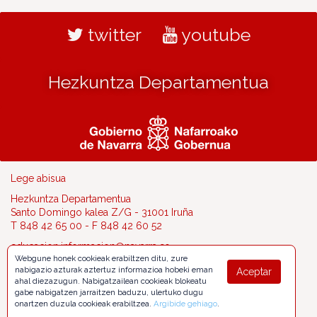
twitter
youtube
Hezkuntza Departamentua
Lege abisua
Hezkuntza Departamentua
Santo Domingo kalea Z/G - 31001 Iruña
T 848 42 65 00 - F 848 42 60 52
educacion.informacion@navarra.es
Webgune honek cookieak erabiltzen ditu, zure
nabigazio azturak aztertuz informazioa hobeki eman
Aceptar
ahal diezazugun. Nabigatzailean cookieak blokeatu
gabe nabigatzen jarraitzen baduzu, ulertuko dugu
onartzen duzula cookieak erabiltzea.
Argibide gehiago
.