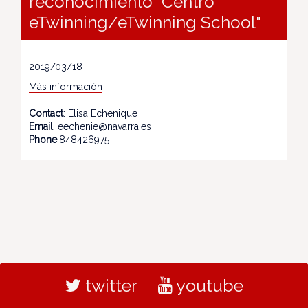
reconocimiento "Centro
eTwinning/eTwinning School"
2019/03/18
Más información
Contact
: Elisa Echenique
Email
: eechenie@navarra.es
Phone
:848426975
twitter
youtube