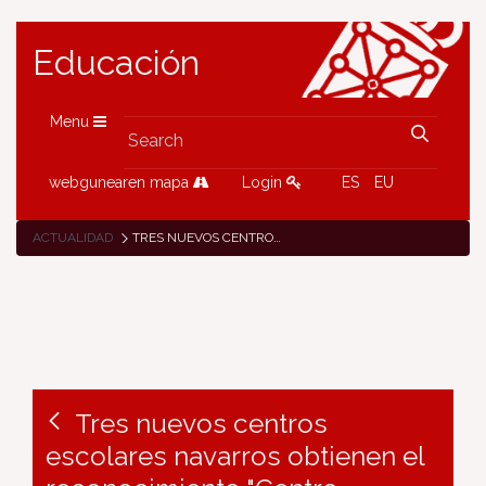
Educación
Menu
webgunearen mapa
Login
ES
EU
ACTUALIDAD
TRES NUEVOS CENTROS ESCOLARES NAVARROS OBTIENEN EL RECONOCIMIENTO "CENTRO ETWINNING/ETWINNING SCHOOL"
Tres nuevos centros
escolares navarros obtienen el