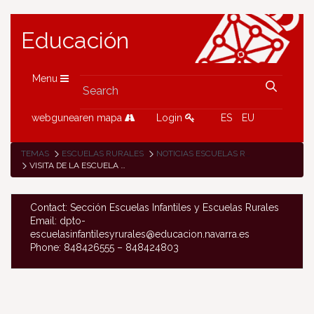
Educación
Menu
webgunearen mapa
Login
ES
EU
TEMAS
ESCUELAS RURALES
NOTICIAS ESCUELAS RURALES
VISITA DE LA ESCUELA DE URROZ VILLA A LA ESCUELA DE MONREAL
Contact: Sección Escuelas Infantiles y Escuelas Rurales
Email: dpto-
escuelasinfantilesyrurales@educacion.navarra.es
Phone: 848426555 – 848424803